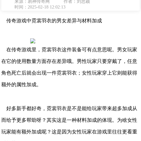
来源：易神传奇网
作者：刘思颖
时间：2025-02-18 12:02:13
传奇游戏中霓裳羽衣的男女差异与材料加成
在传奇游戏里，霓裳羽衣这件装备可有点意思呢。男女玩家
在它的使用数量方面存在差异哦。男性玩家只要穿戴了，任意
角色死亡后就会出现一件霓裳羽衣；女性玩家穿上它则能获得
额外的属性加成。
好多新手都好奇，霓裳羽衣是不是能给玩家带来超多加成从
而给予更多帮助呀？其实这是一种材料加成的体现。为啥女性
玩家能有额外加成呢？这是因为女性玩家在游戏里往往更看重