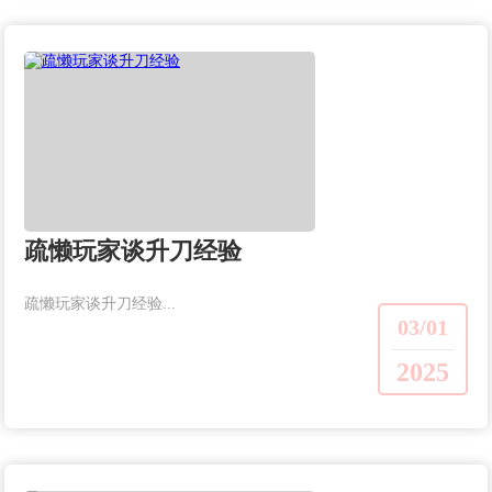
疏懒玩家谈升刀经验
疏懒玩家谈升刀经验...
03/01
2025