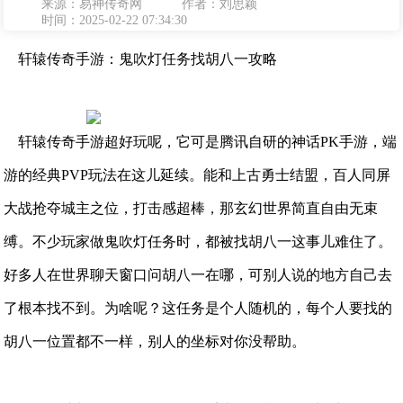
来源：易神传奇网
作者：刘思颖
时间：2025-02-22 07:34:30
轩辕传奇手游：鬼吹灯任务找胡八一攻略
轩辕传奇手游超好玩呢，它可是腾讯自研的神话PK手游，端
游的经典PVP玩法在这儿延续。能和上古勇士结盟，百人同屏
大战抢夺城主之位，打击感超棒，那玄幻世界简直自由无束
缚。不少玩家做鬼吹灯任务时，都被找胡八一这事儿难住了。
好多人在世界聊天窗口问胡八一在哪，可别人说的地方自己去
了根本找不到。为啥呢？这任务是个人随机的，每个人要找的
胡八一位置都不一样，别人的坐标对你没帮助。