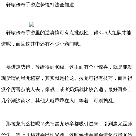
轩辕传奇手游逆势镜打法全知道
轩辕传奇手游里的逆势镜可有点挑战性，得3 - 5人组队才能
进呢，而且这其中还有不少小窍门哦。
要进逆势镜，等级得到40级。这里面有个小惊喜，就是能发
现所谓的蚩尤秘密，其实就是拉龙。拉龙可得有技巧，而且得
派个厉害点的人去，像战士或者奶妈就比较合适，最好再备上
几个潮汐药水。其他人就乖乖在入口等着，可别捣乱。
那拉龙怎么拉呢？先把蚩尤步卒都吸引过来，引到蚩尤巫师
旁边，等上几秒就会出现光圈，这时候步卒就会进化成蚩尤伍