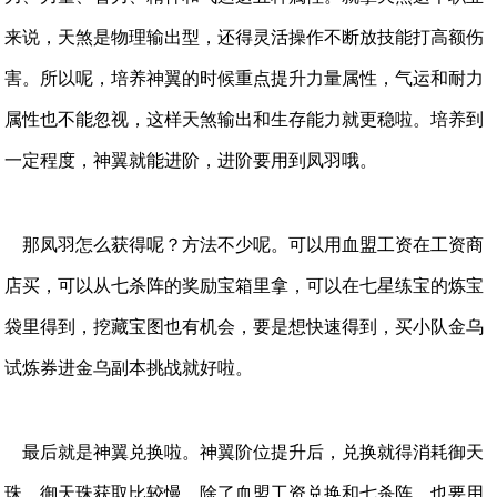
来说，天煞是物理输出型，还得灵活操作不断放技能打高额伤
害。所以呢，培养神翼的时候重点提升力量属性，气运和耐力
属性也不能忽视，这样天煞输出和生存能力就更稳啦。培养到
一定程度，神翼就能进阶，进阶要用到凤羽哦。
那凤羽怎么获得呢？方法不少呢。可以用血盟工资在工资商
店买，可以从七杀阵的奖励宝箱里拿，可以在七星练宝的炼宝
袋里得到，挖藏宝图也有机会，要是想快速得到，买小队金乌
试炼券进金乌副本挑战就好啦。
最后就是神翼兑换啦。神翼阶位提升后，兑换就得消耗御天
珠。御天珠获取比较慢，除了血盟工资兑换和七杀阵，也要用