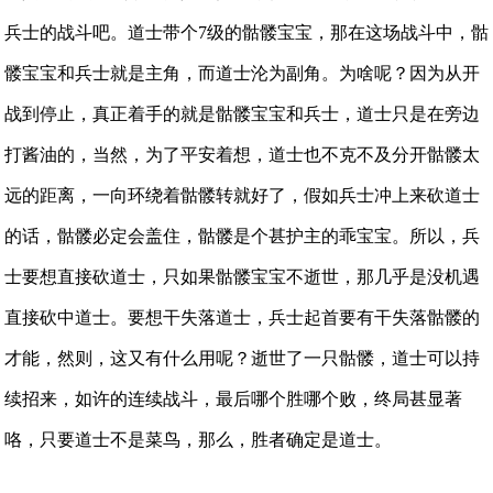
兵士的战斗吧。道士带个7级的骷髅宝宝，那在这场战斗中，骷
髅宝宝和兵士就是主角，而道士沦为副角。为啥呢？因为从开
战到停止，真正着手的就是骷髅宝宝和兵士，道士只是在旁边
打酱油的，当然，为了平安着想，道士也不克不及分开骷髅太
远的距离，一向环绕着骷髅转就好了，假如兵士冲上来砍道士
的话，骷髅必定会盖住，骷髅是个甚护主的乖宝宝。所以，兵
士要想直接砍道士，只如果骷髅宝宝不逝世，那几乎是没机遇
直接砍中道士。要想干失落道士，兵士起首要有干失落骷髅的
才能，然则，这又有什么用呢？逝世了一只骷髅，道士可以持
续招来，如许的连续战斗，最后哪个胜哪个败，终局甚显著
咯，只要道士不是菜鸟，那么，胜者确定是道士。